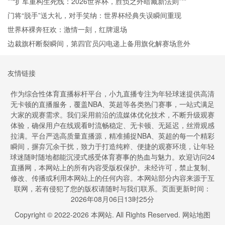
**“扩军重构生死线：2026世界杯，胜负之外暗藏新法则”**
门将“脱手”送大礼，对手笑纳：世界杯经典失误瞬间重现
世界杯裸奔狂欢：激情一刻，红牌退场
边裁旗杆断裂瞬间，第四官员闪电递上备用旗化解赛场意外
友情链接
作为综合性体育直播标杆平台，小九直播专注为年轻球迷提供高清
无卡顿的直播服务，覆盖NBA、英超等各类热门赛事，一站式满足
大家的观赛需求。我们采用前沿的流媒体优化技术，不断升级观赛
体验，确保用户在线观看时流畅稳定、无卡顿、无延迟，丝滑观感
拉满。平台严选高质量直播源，精准捕捉NBA、英超的每一个精彩
瞬间，摒弃冗余干扰，致力于打造纯粹、便捷的观赛环境，让年轻
球迷随时随地都能沉浸式感受体育赛事的热血与魅力。欢迎访问24
直播网，本网站上的所有内容受版权保护。未经许可，禁止复制、
修改、传播或利用本网站上的任何内容。本网站部分内容来源于互
联网，若有侵犯了您的版权请随时与我们联系。页面更新时间：
2026年08月06日13时25分
Copyright © 2022-
2026
本网站. All Rights Reserved.
网站地图