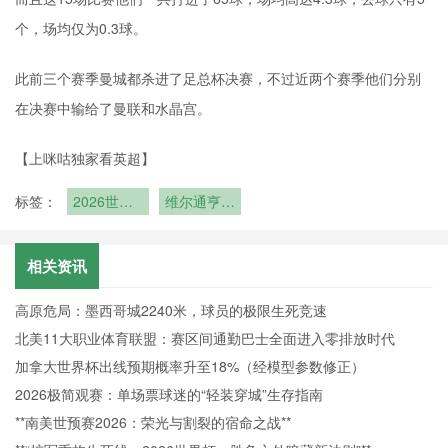
个，场均仅为0.3球。
此前三个赛季曼城都杀进了足总杯决赛，不过近两个赛季他们分别
在决赛中输给了曼联和水晶宫。
【上咪咕独家看英超】
标签：
2026世界
维尔通亨比
杯
利时黄金一
代终章
相关资讯
高原危局：墨西哥城2240米，球员的极限生死竞速
北美11大职业体育联盟：赛区间通勤巴士全面进入零排放时代
加拿大世界杯出线预期概率升至18%（经模型参数修正）
2026极简观赛：单场票球迷的“轻装穿城”生存指南
**南美世预赛2026：荣光与割裂的宿命之战**