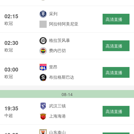
采列
02:15
高清直播
欧冠
阿拉特阿美尼亚
格拉茨风暴
02:30
高清直播
欧冠
费内巴切
里昂
03:00
高清直播
欧冠
布拉格斯巴达
08-14
武汉三镇
19:35
高清直播
中超
上海海港
山东泰山