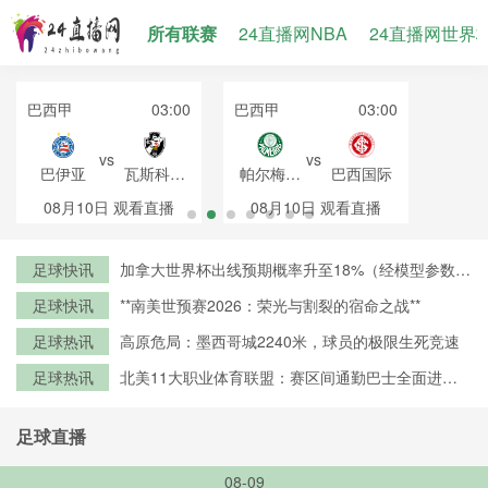
所有联赛
24直播网NBA
24直播网世界
巴西甲
03:00
巴西甲
03:00
vs
vs
巴伊亚
瓦斯科达
帕尔梅拉
巴西国际
伽马
斯
08月10日
观看直播
08月10日
观看直播
足球快讯
加拿大世界杯出线预期概率升至18%（经模型参数修
正）
足球快讯
**南美世预赛2026：荣光与割裂的宿命之战**
足球热讯
高原危局：墨西哥城2240米，球员的极限生死竞速
足球热讯
北美11大职业体育联盟：赛区间通勤巴士全面进入
零排放时代
足球直播
08-09