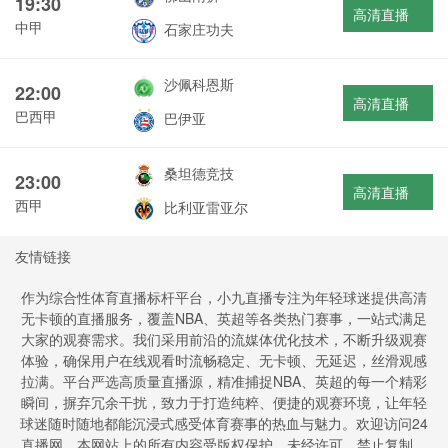
19:30
高清直播
中甲
石家庄功夫
沙佩科恩斯
22:00
高清直播
巴西甲
巴伊亚
桑坦德竞技
23:00
高清直播
西甲
比利亚雷亚尔
友情链接
作为综合性体育直播标杆平台，小九直播专注为年轻球迷提供高清
无卡顿的直播服务，覆盖NBA、英超等各类热门赛事，一站式满足
大家的观赛需求。我们采用前沿的流媒体优化技术，不断升级观赛
体验，确保用户在线观看时流畅稳定、无卡顿、无延迟，丝滑观感
拉满。平台严选高质量直播源，精准捕捉NBA、英超的每一个精彩
瞬间，摒弃冗余干扰，致力于打造纯粹、便捷的观赛环境，让年轻
球迷随时随地都能沉浸式感受体育赛事的热血与魅力。欢迎访问24
直播网，本网站上的所有内容受版权保护。未经许可，禁止复制、