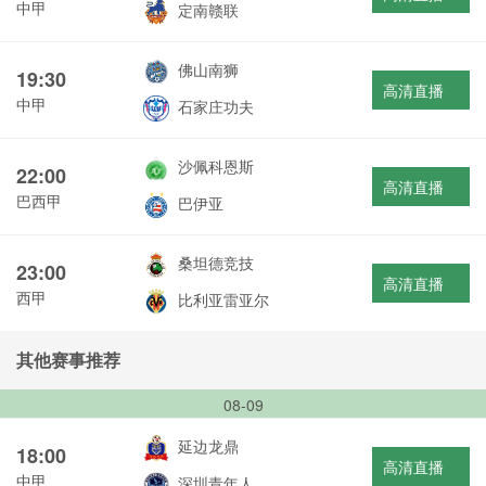
中甲
定南赣联
佛山南狮
19:30
高清直播
中甲
石家庄功夫
沙佩科恩斯
22:00
高清直播
巴西甲
巴伊亚
桑坦德竞技
23:00
高清直播
西甲
比利亚雷亚尔
其他赛事推荐
08-09
延边龙鼎
18:00
高清直播
中甲
深圳青年人