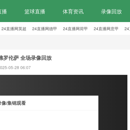
直播
篮球直播
体育资讯
录像回放
24直播网英超
24直播网德甲
24直播网荷甲
24直播网意甲
2
24直播网西乙
24直播网英冠
24直播网日职乙
佛罗伦萨 全场录像回放
025-05-28 06:07
录像/集锦观看