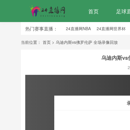
首页
足球
热门赛事直播：
24直播网NBA
24直播网世界杯
24直播网中超
24直播网法乙
当前位置：
首页
>
乌迪内斯vs佛罗伦萨 全场录像回放
乌迪内斯vs
2