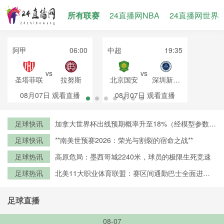
所有联赛
24直播网NBA
24直播网世界
阿甲
06:00
中超
19:35
vs
vs
圣塔菲联
拉努斯
北京国安
深圳新鹏
城
08月07日
观看直播
08月07日
观看直播
足球快讯
加拿大世界杯出线预期概率升至18%（经模型参数修
正）
足球快讯
**南美世预赛2026：荣光与割裂的宿命之战**
足球热讯
高原危局：墨西哥城2240米，球员的极限生死竞速
足球热讯
北美11大职业体育联盟：赛区间通勤巴士全面进入
零排放时代
足球直播
08-07