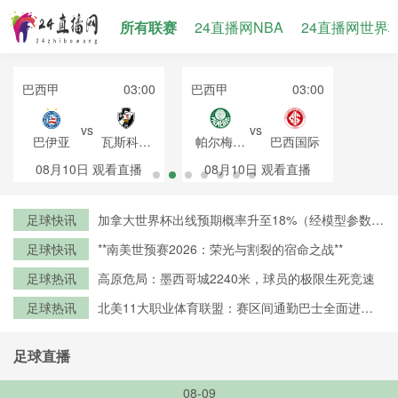
所有联赛
24直播网NBA
24直播网世界
巴西甲
03:00
巴西甲
03:00
vs
vs
巴伊亚
瓦斯科达
帕尔梅拉
巴西国际
伽马
斯
08月10日
观看直播
08月10日
观看直播
足球快讯
加拿大世界杯出线预期概率升至18%（经模型参数修
正）
足球快讯
**南美世预赛2026：荣光与割裂的宿命之战**
足球热讯
高原危局：墨西哥城2240米，球员的极限生死竞速
足球热讯
北美11大职业体育联盟：赛区间通勤巴士全面进入
零排放时代
足球直播
08-09