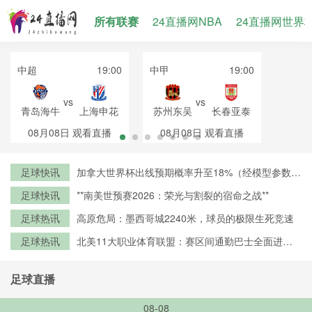
所有联赛
24直播网NBA
24直播网世界
中超
19:00
中甲
19:00
vs
vs
青岛海牛
上海申花
苏州东吴
长春亚泰
08月08日
观看直播
08月08日
观看直播
足球快讯
加拿大世界杯出线预期概率升至18%（经模型参数修
正）
足球快讯
**南美世预赛2026：荣光与割裂的宿命之战**
足球热讯
高原危局：墨西哥城2240米，球员的极限生死竞速
足球热讯
北美11大职业体育联盟：赛区间通勤巴士全面进入
零排放时代
足球直播
08-08