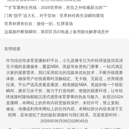
**“扩军重构生死线：2026世界杯，胜负之外暗藏新法则”**
门将“脱手”送大礼，对手笑纳：世界杯经典失误瞬间重现
世界杯裸奔狂欢：激情一刻，红牌退场
边裁旗杆断裂瞬间，第四官员闪电递上备用旗化解赛场意外
友情链接
作为综合性体育直播标杆平台，小九直播专注为年轻球迷提供高清
无卡顿的直播服务，覆盖NBA、英超等各类热门赛事，一站式满足
大家的观赛需求。我们采用前沿的流媒体优化技术，不断升级观赛
体验，确保用户在线观看时流畅稳定、无卡顿、无延迟，丝滑观感
拉满。平台严选高质量直播源，精准捕捉NBA、英超的每一个精彩
瞬间，摒弃冗余干扰，致力于打造纯粹、便捷的观赛环境，让年轻
球迷随时随地都能沉浸式感受体育赛事的热血与魅力。欢迎访问24
直播网，本网站上的所有内容受版权保护。未经许可，禁止复制、
修改、传播或利用本网站上的任何内容。本网站部分内容来源于互
联网，若有侵犯了您的版权请随时与我们联系。页面更新时间：
2026年08月08日02时45分