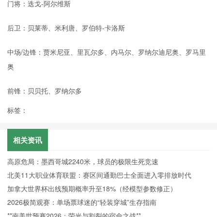
门将：迭戈-阿尔维斯
后卫：贝莱蒂、米利唐、罗伯特-卡洛斯
中场/边锋：贾米尼亚、里瓦尔多、内马尔、罗纳尔迪尼奥、罗马里
奥
前锋：贝贝托、罗纳尔多
标签：
相关资讯
高原危局：墨西哥城2240米，球员的极限生死竞速
北美11大职业体育联盟：赛区间通勤巴士全面进入零排放时代
加拿大世界杯出线预期概率升至18%（经模型参数修正）
2026极简观赛：单场票球迷的“轻装穿城”生存指南
**南美世预赛2026：荣光与割裂的宿命之战**