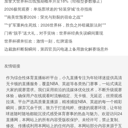
加拿大世界杯出线预期概率升至18%（经模型参数修正）
2026极简观赛：单场票球迷的“轻装穿城”生存指南
**南美世预赛2026：荣光与割裂的宿命之战**
**“扩军重构生死线：2026世界杯，胜负之外暗藏新法则”**
门将“脱手”送大礼，对手笑纳：世界杯经典失误瞬间重现
世界杯裸奔狂欢：激情一刻，红牌退场
边裁旗杆断裂瞬间，第四官员闪电递上备用旗化解赛场意外
友情链接
作为综合性体育直播标杆平台，小九直播专注为年轻球迷提供高清
无卡顿的直播服务，覆盖NBA、英超等各类热门赛事，一站式满足
大家的观赛需求。我们采用前沿的流媒体优化技术，不断升级观赛
体验，确保用户在线观看时流畅稳定、无卡顿、无延迟，丝滑观感
拉满。平台严选高质量直播源，精准捕捉NBA、英超的每一个精彩
瞬间，摒弃冗余干扰，致力于打造纯粹、便捷的观赛环境，让年轻
球迷随时随地都能沉浸式感受体育赛事的热血与魅力。欢迎访问24
直播网，本网站上的所有内容受版权保护。未经许可，禁止复制、
修改、传播或利用本网站上的任何内容。本网站部分内容来源于互