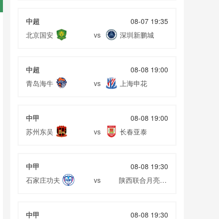
05月21日 全国游泳冠军赛男子50米蛙泳决赛 覃海洋
中超
08-07 19:35
全场录像回放
05月21日 维罗纳vs科莫 全场录像回放
北京国安
深圳新鹏城
vs
05月21日 全国游泳冠军赛男子50米蛙泳预赛 覃海洋
全场录像回放
05月20日 佛罗伦萨vs博洛尼亚 全场录像
05月20日 巴拉多利德vs阿拉维斯 全场录像回放
中超
08-08 19:00
05月20日 卡利亚里vs威尼斯 全场录像
青岛海牛
上海申花
vs
中甲
08-08 19:00
苏州东吴
长春亚泰
vs
中甲
08-08 19:30
石家庄功夫
陕西联合月亮泊
vs
队
中甲
08-08 19:30