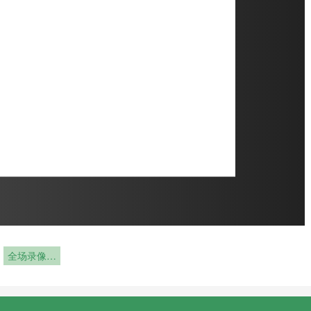
全场录像回
放