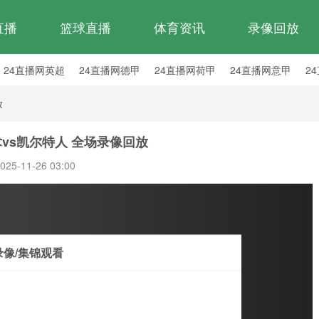
直播
篮球直播
体育资讯
录像回放
24直播网英超
24直播网德甲
24直播网荷甲
24直播网意甲
2
24直播网西乙
24直播网英冠
24直播网日职乙
放
术vs凯尔特人 全场录像回放
025-11-26 03:00
录像/集锦观看