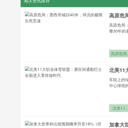
相关资讯推荐
高原危
高原危局
整30年的
高原危局
墨西哥
2240米
北美1
车轮上的
中心球馆
北美11
职业体育
盟：赛区
加拿大
通勤巴士