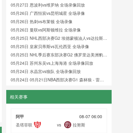
05月27日 恩波利vs维罗纳 全场录像回放
05月26日 广西恒宸vs昆明城星 全场录像
05月26日 热刺vs布莱顿 全场录像
05月26日 曼联vs阿斯顿维拉 全场录像
05月25日 NHL西部决赛G2 埃德蒙顿油人vs达拉斯星
全场录像回放
05月25日 皇家贝蒂斯vs瓦伦西亚 全场录像
05月25日 NHL季后赛东部决赛G2 佛罗里达美洲豹vs
卡罗莱纳飓风 全场录像回放
05月24日 苏州东吴vs上海海港 全场录像回放
05月24日 水晶宫vs狼队 全场录像回放
05月24日 05月21日NBA西部决赛G1 森林狼 - 雷霆
全场录像
05月23日 重庆铜梁龙vs河南 全场录像回放
05月23日 亚女冠杯半决赛 现代制铁女足vs墨尔本城
相关赛事
女足 全场录像
05月23日 广西平果vs成都蓉城 全场录像
05月22日 青岛红狮vs山东泰山 全场录像回放
阿甲
08-07 06:00
05月22日 利雅得胜利vs卡利杰 全场录像
圣塔菲联
拉努斯
vs
05月22日 延边龙鼎vs青岛西海岸 全场录像