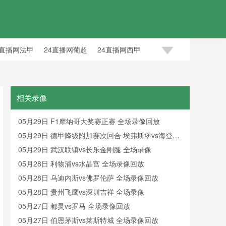
4直播网法甲
24直播网葡超
24直播网西甲
相关录像
05月29日 F1摩纳哥大奖赛正赛 全场录像回放
05月29日 德甲降级附加赛次回合 埃弗斯堡vs海登海
姆 全场录像
05月29日 武汉联镇vs长乐金刚腿 全场录像
05月28日 利物浦vs水晶宫 全场录像回放
05月28日 乌迪内斯vs佛罗伦萨 全场录像回放
05月28日 贵州飞鹰vs深圳吉祥 全场录像
05月27日 都灵vs罗马 全场录像回放
05月27日 伯恩茅斯vs莱斯特城 全场录像回放