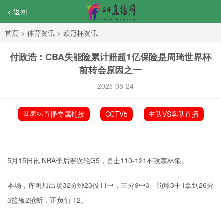
< 返回
首页
>
体育资讯
>
欧冠杯资讯
付政浩：CBA失能险累计赔超1亿保险是周琦世界杯
前转会原因之一
2025-05-24
世界杯直播专属链接
CCTV5
主队VS客队直播
5月15日讯 NBA季后赛次轮G5，勇士110-121不敌森林狼。
本场，库明加出场32分钟23投11中，三分9中3、罚球3中1拿到26分
3篮板2抢断，正负值-12。