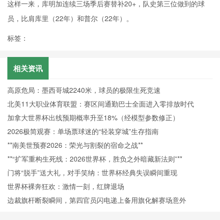
这样一来，库明加连续三场季后赛替补20+，队史第三位做到的球
员，比肩库里（22年）和普尔（22年）。
标签：
相关资讯
高原危局：墨西哥城2240米，球员的极限生死竞速
北美11大职业体育联盟：赛区间通勤巴士全面进入零排放时代
加拿大世界杯出线预期概率升至18%（经模型参数修正）
2026极简观赛：单场票球迷的“轻装穿城”生存指南
**南美世预赛2026：荣光与割裂的宿命之战**
**“扩军重构生死线：2026世界杯，胜负之外暗藏新法则”**
门将“脱手”送大礼，对手笑纳：世界杯经典失误瞬间重现
世界杯裸奔狂欢：激情一刻，红牌退场
边裁旗杆断裂瞬间，第四官员闪电递上备用旗化解赛场意外