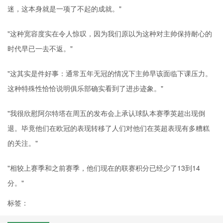
迷，这本身就是一项了不起的成就。"
"这种宽容度实在令人惊叹，因为我们原以为这种对主帅保持耐心的
时代早已一去不返。"
"这其实是件好事：通常五年无冠的情况下主帅早该面临下课压力。
这种特殊性恰恰说明俱乐部确实看到了进步迹象。"
"我很欣慰阿尔特塔在周五的发布会上承认球队本赛季英超出现倒
退。毕竟他们在欧冠的表现转移了人们对他们在英超表现有多糟糕
的关注。"
"相较上赛季和之前赛季，他们现在的联赛积分已经少了13到14
分。"
标签：