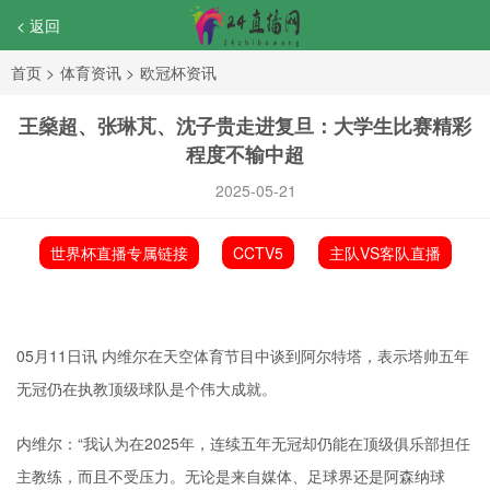
< 返回
首页
>
体育资讯
>
欧冠杯资讯
王燊超、张琳芃、沈子贵走进复旦：大学生比赛精彩
程度不输中超
2025-05-21
世界杯直播专属链接
CCTV5
主队VS客队直播
05月11日讯 内维尔在天空体育节目中谈到阿尔特塔，表示塔帅五年
无冠仍在执教顶级球队是个伟大成就。
内维尔：“我认为在2025年，连续五年无冠却仍能在顶级俱乐部担任
主教练，而且不受压力。无论是来自媒体、足球界还是阿森纳球