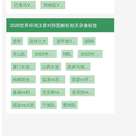
界杯大数据
巴拿马VS
阿根廷VS
守
克罗地亚巴
报告
奥地利阿根
拿马VS克
廷VS奥地
罗地亚直播
利直播
2026世界杯淘汰赛对阵图解析相关录像标签
意甲
亚特兰大
意甲第31
浙BA
轮
舟山队
2025年12
NBL
2025年12
月26日
月15日
厦门女篮vs
山西女篮
皇家马德里
福建女篮
vs塞尔塔
柏林联合vs
猛龙vs尼克
雷霆vs开拓
拜仁慕尼黑
斯
者
曼城vs利兹
尼克斯vs黄
龙泽煌vs刘
联
蜂
文炜
掘金vs火箭
宁波队
衢州队