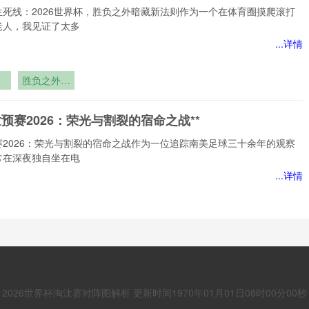
生死线：2026世界杯，胜负之外暗藏新法则作为一个在体育圈摸爬滚打
老人，我见证了太多
...详情
胜负之外暗
：
藏新法
则”**
世预赛2026：荣光与割裂的宿命之战**
赛2026：荣光与割裂的宿命之战作为一位追踪南美足球三十余年的观察
常在深夜独自坐在电
...详情
预
裂
极简观赛：单场票球迷的“轻装穿城”生存指南
战
赛：当单场票球迷选择“轻装穿城”作为一名跟踪中国体育市场三十年的老
我见证过太多观赛方
2026世界杯淘汰赛对阵图解析 更新时间1970年01月01日08时00分00秒
...详情