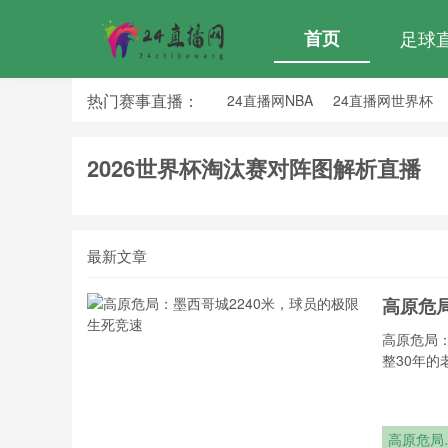
首页
足球
热门赛事直播：
24直播网NBA
24直播网世界杯
24直播网中超
24直播网法乙
2026世界杯淘汰赛对阵图解析直播
最新文章
高原危
高原危局
整30年的
高原危局