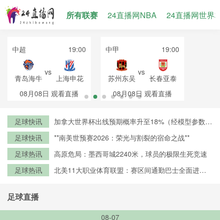
所有联赛
24直播网NBA
24直播网世界
中超
19:00
中甲
19:00
vs
vs
青岛海牛
上海申花
苏州东吴
长春亚泰
08月08日
观看直播
08月08日
观看直播
足球快讯
加拿大世界杯出线预期概率升至18%（经模型参数修
正）
足球快讯
**南美世预赛2026：荣光与割裂的宿命之战**
足球热讯
高原危局：墨西哥城2240米，球员的极限生死竞速
足球热讯
北美11大职业体育联盟：赛区间通勤巴士全面进入
零排放时代
足球直播
08-07