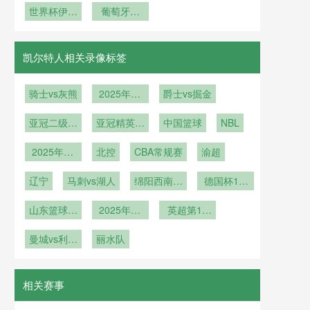
球能否再创
世界杯伊朗
意错付？
战启示
想：谁将率
葡萄牙加
界杯社交媒
队：铁血防
辉煌
先改写历史
冕！C 罗最
体数据
守
后一舞率队
登顶世界
凯尔特人相关录像标签
骑士vs灰熊
2025年12
爵士vs掘金
月27日
亚冠二级小
亚冠精英联
中国篮球
NBL
组赛D组第
赛西亚区第
2025年12
6轮
北控
6轮
CBA常规赛
渝超
月20日
辽宁
马刺vs湖人
绵阳西南科
德国杯1/8
技大学
决赛
山东篮球联
2025年12
英超第13
赛半决赛
月1日
轮
曼城vs利兹
丽水队
联
相关赛事