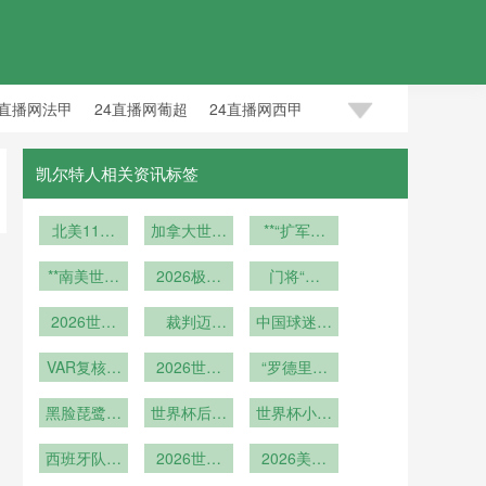
4直播网法甲
24直播网葡超
24直播网西甲
凯尔特人相关资讯标签
北美11大
加拿大世界
**“扩军重
职业体育联
杯出线预期
构生死线：
盟：赛区间
**南美世预
2026极简
概率升至
2026世界
门将“脱
通勤巴士全
赛2026：
18%（经模
观赛：单场
手”送大礼
杯
面进入零排
荣光与割裂
2026世界
型参数修
票球迷
裁判迈
中国球迷远
的宿命之战
杯新规：补
放时代
的“轻装穿
向“零误
正）
征世界杯：
时精确到秒
VAR复核耗
**
城”生存指
2026世预
差”时代
海外观赛人
“罗德里掌
时：32强
赛倒计时：
南
数刷新纪录
舵斗牛士中
赛效率全景
黑脸琵鹭赛
三大洲积分
世界杯后球
世界杯小组
场
后“放飞”引
透视——
迷放生细嘴
榜剧变
赛战术博弈
争议：世界
西班牙队世
2026世界
黄鹂引热议
2026世界
2026美加
更精彩
杯北美区备
杯球迷的善
界杯传控足
杯首球猜
墨世界杯世