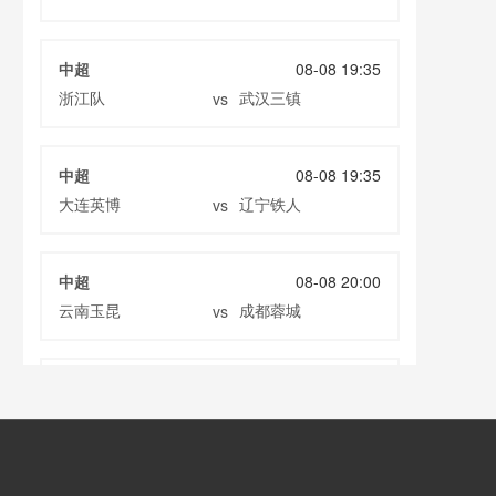
中超
08-08 19:35
浙江队
武汉三镇
vs
中超
08-08 19:35
大连英博
辽宁铁人
vs
中超
08-08 20:00
云南玉昆
成都蓉城
vs
中甲
08-08 20:00
定南赣联
大连鲲城
vs
巴西甲
08-09 03:00