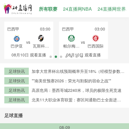
所有联赛
24直播网NBA
24直播网世界
巴西甲
03:00
巴西甲
03:00
vs
vs
巴伊亚
瓦斯科达
帕尔梅拉
巴西国际
伽马
斯
08月10日
观看直播
08月10日
观看直播
足球快讯
加拿大世界杯出线预期概率升至18%（经模型参数修
正）
足球快讯
**南美世预赛2026：荣光与割裂的宿命之战**
足球热讯
高原危局：墨西哥城2240米，球员的极限生死竞速
足球热讯
北美11大职业体育联盟：赛区间通勤巴士全面进入
零排放时代
足球直播
08-09