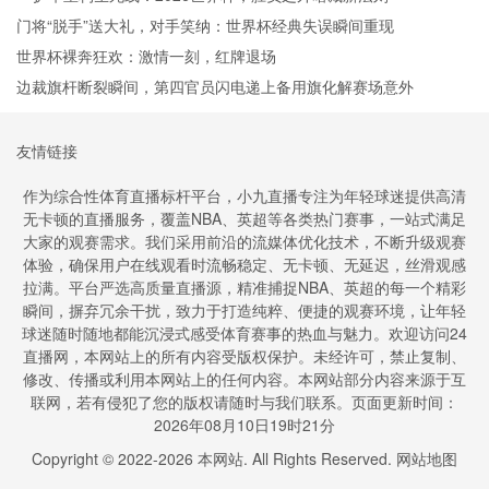
门将“脱手”送大礼，对手笑纳：世界杯经典失误瞬间重现
世界杯裸奔狂欢：激情一刻，红牌退场
边裁旗杆断裂瞬间，第四官员闪电递上备用旗化解赛场意外
友情链接
作为综合性体育直播标杆平台，小九直播专注为年轻球迷提供高清
无卡顿的直播服务，覆盖NBA、英超等各类热门赛事，一站式满足
大家的观赛需求。我们采用前沿的流媒体优化技术，不断升级观赛
体验，确保用户在线观看时流畅稳定、无卡顿、无延迟，丝滑观感
拉满。平台严选高质量直播源，精准捕捉NBA、英超的每一个精彩
瞬间，摒弃冗余干扰，致力于打造纯粹、便捷的观赛环境，让年轻
球迷随时随地都能沉浸式感受体育赛事的热血与魅力。欢迎访问24
直播网，本网站上的所有内容受版权保护。未经许可，禁止复制、
修改、传播或利用本网站上的任何内容。本网站部分内容来源于互
联网，若有侵犯了您的版权请随时与我们联系。页面更新时间：
2026年08月10日19时21分
Copyright © 2022-
2026
本网站. All Rights Reserved.
网站地图