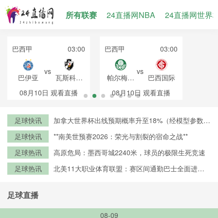
所有联赛
24直播网NBA
24直播网世界
巴西甲
03:00
巴西甲
03:00
vs
vs
巴伊亚
瓦斯科达
帕尔梅拉
巴西国际
伽马
斯
08月10日
观看直播
08月10日
观看直播
足球快讯
加拿大世界杯出线预期概率升至18%（经模型参数修
正）
足球快讯
**南美世预赛2026：荣光与割裂的宿命之战**
足球热讯
高原危局：墨西哥城2240米，球员的极限生死竞速
足球热讯
北美11大职业体育联盟：赛区间通勤巴士全面进入
零排放时代
足球直播
08-09