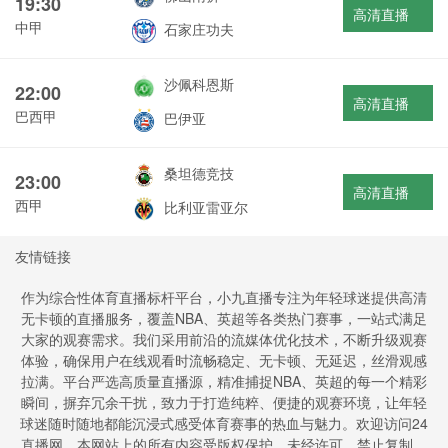
19:30
高清直播
中甲
石家庄功夫
沙佩科恩斯
22:00
高清直播
巴西甲
巴伊亚
桑坦德竞技
23:00
高清直播
西甲
比利亚雷亚尔
友情链接
作为综合性体育直播标杆平台，小九直播专注为年轻球迷提供高清
无卡顿的直播服务，覆盖NBA、英超等各类热门赛事，一站式满足
大家的观赛需求。我们采用前沿的流媒体优化技术，不断升级观赛
体验，确保用户在线观看时流畅稳定、无卡顿、无延迟，丝滑观感
拉满。平台严选高质量直播源，精准捕捉NBA、英超的每一个精彩
瞬间，摒弃冗余干扰，致力于打造纯粹、便捷的观赛环境，让年轻
球迷随时随地都能沉浸式感受体育赛事的热血与魅力。欢迎访问24
直播网，本网站上的所有内容受版权保护。未经许可，禁止复制、