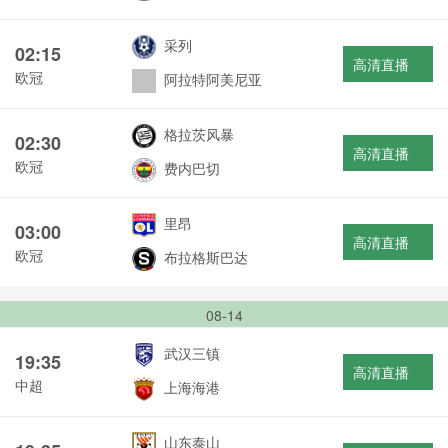
采列
02:15
高清直播
欧冠
阿拉特阿美尼亚
格拉茨风暴
02:30
高清直播
欧冠
费内巴切
里昂
03:00
高清直播
欧冠
布拉格斯巴达
08-14
武汉三镇
19:35
高清直播
中超
上海海港
山东泰山