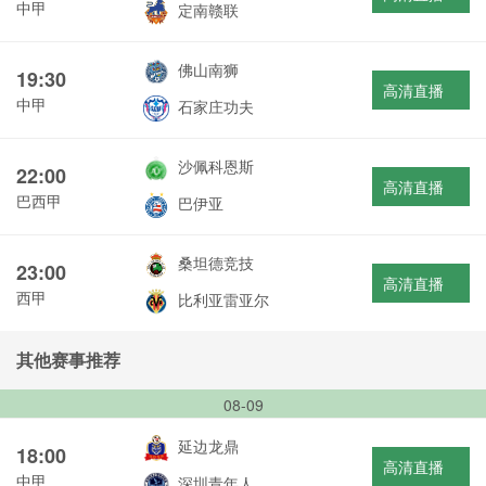
中甲
定南赣联
佛山南狮
19:30
高清直播
中甲
石家庄功夫
沙佩科恩斯
22:00
高清直播
巴西甲
巴伊亚
桑坦德竞技
23:00
高清直播
西甲
比利亚雷亚尔
其他赛事推荐
08-09
延边龙鼎
18:00
高清直播
中甲
深圳青年人